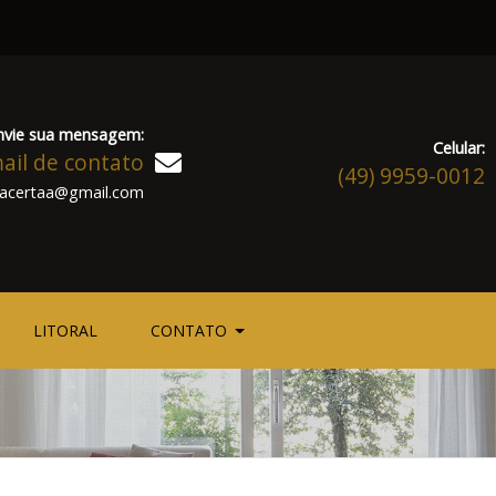
nvie sua mensagem:
Celular:
ail de contato
(49) 9959-0012
riacertaa@gmail.com
LITORAL
CONTATO