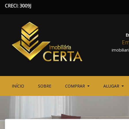
CRECI: 3009J
E
Em
imobilia
(CURRENT)
(CURRENT)
INÍCIO
SOBRE
COMPRAR
ALUGAR