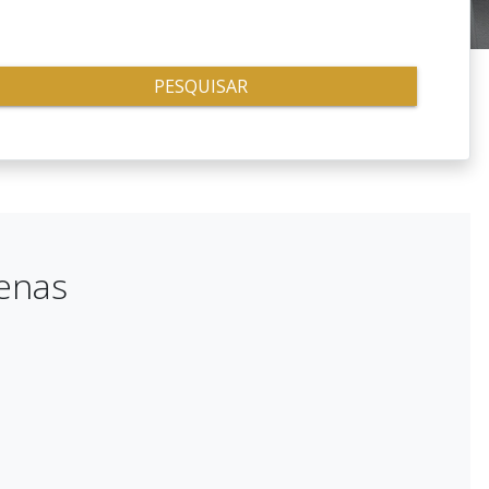
PESQUISAR
henas