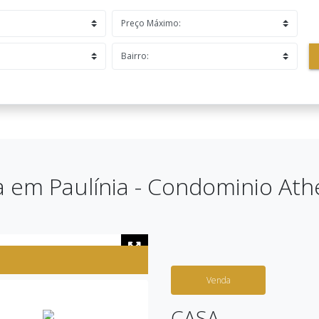
 em Paulínia - Condominio At
Venda
CASA